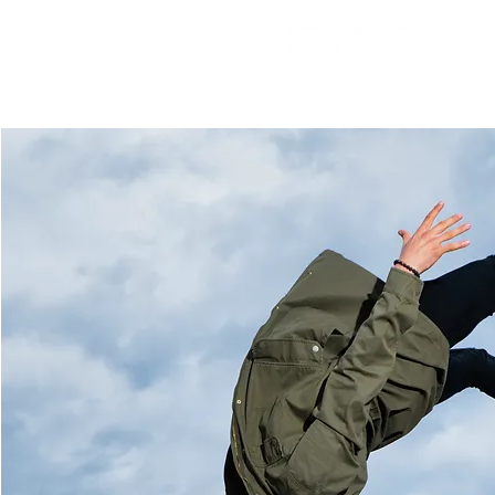
bienv