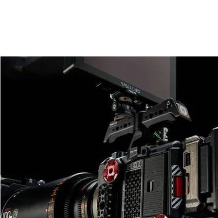
bienv