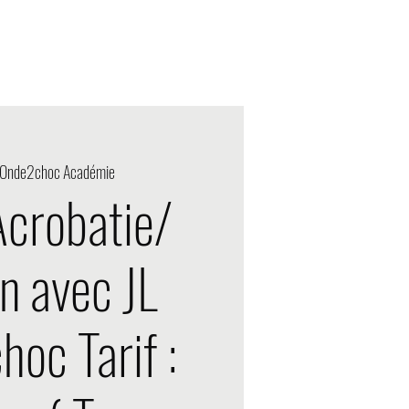
Acción designada
Onde2choc Académie
Acrobatie/
n avec JL
oc Tarif :