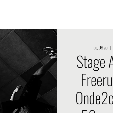
oducción Onde2choc
Nouvelle page
Eventos Onde2choc
jue, 09 abr
  |  
Stage 
Freeru
Onde2ch