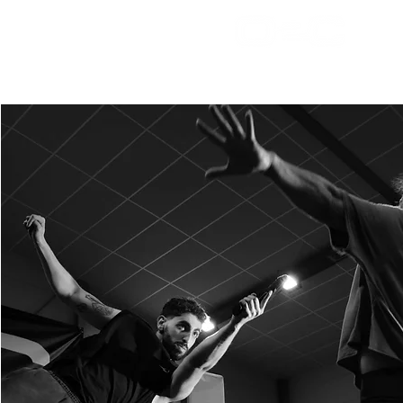
bienv