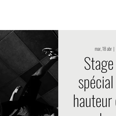
oducción Onde2choc
Nouvelle page
Eventos Onde2choc
mar, 18 abr
  |  
Stage
spécial
hauteur 