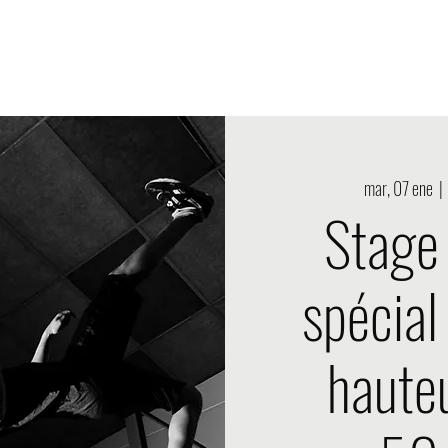
oducción Onde2choc
Nouvelle page
Eventos Onde2choc
mar, 07 ene
  | 
Stage
spécial
hauteu