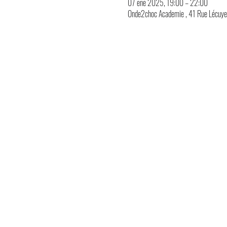
07 ene 2025, 19:00 – 22:00
Onde2choc Academie , 41 Rue Lécuyer