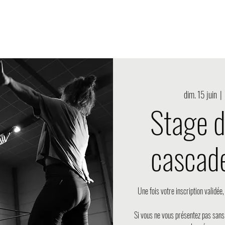
2choc Production
Onde2choc Academie
Onde2choc Events
dim. 15 juin
  |  
Stage 
cascade
Une fois votre inscription validée
Si vous ne vous présentez pas sans