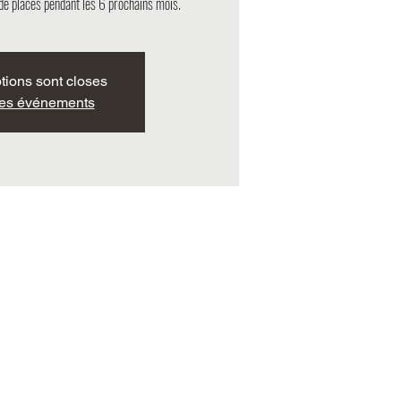
de places pendant les 6 prochains mois.
ptions sont closes
res événements