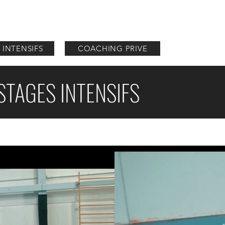
2choc Production
Onde2choc Academie
Onde2choc Events
 INTENSIFS
COACHING PRIVE
STAGES INTENSIFS