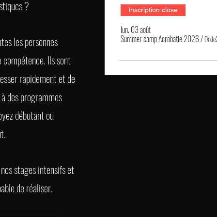
stiques ?
Inscription close
lun. 03 août
Summer camp Acrobatie 2026
/
utes les personnes
e compétence. Ils sont
esser rapidement et de
e à des programmes
oyez débutant ou
t.
 nos stages intensifs et
able de réaliser.