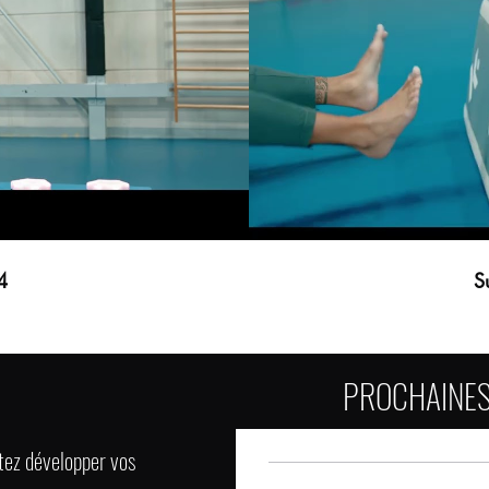
4
S
PROCHAINES
itez développer vos