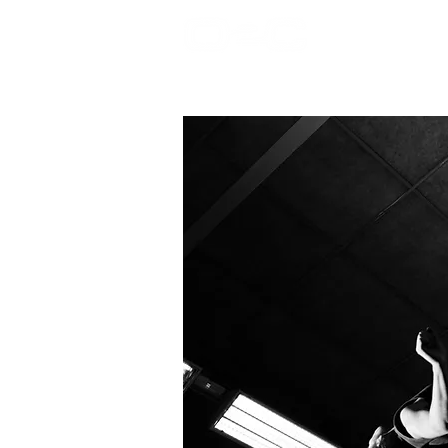
Welcome
On