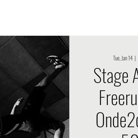
de2choc Production
Nouvelle page
Onde2choc Events
Tue, Jan 14
  |  
Stage 
Freeru
Onde2c