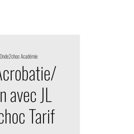
Designated action
Onde2choc Académie
Acrobatie/
n avec JL
hoc Tarif